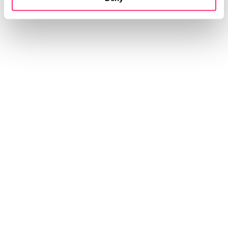
Design (IED) in Turin (Italien)
08 | 2001 – 07 | 2002
Designer Exterieur und Interieur | smart GmbH in
Renningen
studiokurbos GmbH
T +49 711 518 76 44 11
studio@kurbos.com
Königstraße 32
70173 Stuttgart
Deutschland