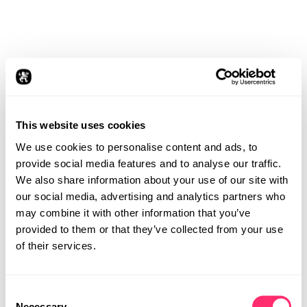
Stuttgart.
PERSÖNLICHE DATEN
NAME
Andreas Kurbos
This website uses cookies
FAMILIENSTAND
We use cookies to personalise content and ads, to
verheiratet | zwei Kinder
provide social media features and to analyse our traffic.
We also share information about your use of our site with
ABSCHLUSS
Diplom Transportation Designer IED Turin (Italien)
our social media, advertising and analytics partners who
may combine it with other information that you’ve
SPRACHKENNTNISSE
provided to them or that they’ve collected from your use
Deutsch | Französisch | Englisch | Italienisch
of their services.
STUDIO
BERUFLICHER WERDEGANG
Consent
Necessary