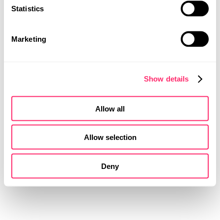
Die Kunst der einzigartigen Individualisierung -
Statistics
studiokurbos und Porsche Exclusive!
MOBILITY DESIGN
PRODUKTDESIGN
Dank unserer Expertise haben wir ein Fahrzeug aus
Marketing
UI | UX DESIGN
der neuen und limitierten Dakar Edition des Porsche
911 in ein einzigartiges Erlebnis verwandelt. Unser
Farb- und Materialdesign berücksichtigt die
Show details
persönlichen Vorlieben des zukünftigen
Fahrzeugbesitzers und schafft daraus ein individuelles
Innen- und Außenkonzept. Dabei spielt nicht nur Racing
Allow all
Green eine wichtige Rolle, sondern auch subtile
Goldtöne, die für maximalen Wert und Einzigartigkeit
sorgen.
Allow selection
Ein einzigartiger Porsche für ganz besondere
Deny
Erlebnisse!