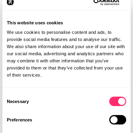
eine noch weitergehende Individualisierung seines
sportlichen Allradlers und holte dafür das Designstudio
studiokurbos ins Boot. Gemeinsam mit dem Kunden und
This website uses cookies
der Porsche Exclusive Manufaktur entwickelte das
Team von studiokurbos ein maßgeschneidertes Farb-
We use cookies to personalise content and ads, to
und Materialkonzept, das von innen nach außen
provide social media features and to analyse our traffic.
durchdacht ist.
We also share information about your use of our site with
our social media, advertising and analytics partners who
Ausgehend von der Polsterung der Schalensitze aus
may combine it with other information that you’ve
blau-grün kariertem, schottisch inspiriertem
provided to them or that they’ve collected from your use
Tartanstoff aus der Porsche-Kollektion, wurde die
of their services.
Lackierung des Fahrzeugs in klassischem "Porsche
Racing Green Metallic" abgeleitet. Elegante, aber
dennoch erfrischende Goldtöne wurden hinzugefügt –
STUDIO
Consent
beispielsweise in Form der Nähte auf den Sitzen, des
PROJEKTE
Necessary
Selection
Überrollkäfigs im Heck und der sportlichen, kraftvollen
Felgen. Feinste Details wie die Dakar-Schriftzüge am
PRESSE
Heck und dekorative Elemente an den Scheinwerfern
KARRIERE
Preferences
sind ebenfalls in Gold gehalten.
KONTAKT