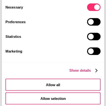
STUDIO
sich die Vordersitze den hinteren Passagieren
Consent
zuwenden, um die Kommunikation und Interaktion
PROJEKTE
Necessary
Selection
während der Fahrt zu fördern. Im Cocoon Mode können
PRESSE
sich die Insassen während der autonomen Fahrt
KARRIERE
Preferences
zurückziehen und die Sitze voneinander wegdrehen,
wobei ein „Privacy Shield“ für zusätzliche Privatsphäre
KONTAKT
sorgt.
Statistics
Ein weiteres Augenmerk liegt auf dem Cockpit, das in
zwei Bereiche unterteilt ist: die „easy-to-see area“ für
MOBILITY DESIGN
PRODUKTDESIGN
Funktionen im primären Sichtbereich und die „easy-to-
Marketing
UI | UX DESIGN
reach area“ für Funktionen, die mit der Hand
erreichbar sind. Der Fahrer kann das Layout nach
seinen Präferenzen anpassen, wobei sich die Tiefe der
Informationen je nach Fahrmodus ändert.
Show details
Das UI/UX Design spielt eine zentrale Rolle in diesem
visionären Fahrzeugkonzept, wobei der Mensch stets
Allow all
im Mittelpunkt steht. Die individuellen
Nutzerbedürfnisse wurden definiert und in ein
Allow selection
nutzerorientiertes Human Machine Interface (HMI)
übertragen. Klassische Bedienelemente wie Lenkrad