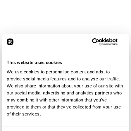
gestaltet. Das gesamte Interieur wurde in enger
Zusammenarbeit zwischen den Interieur Designern
und den UI/UX Design Kollegen entwickelt, mit dem Ziel
eines puristischen Designs, um die neuartige
Raumwirkung nicht zu beeinträchtigen.
Zentrales Funktionselement ist der „Loop“, ein
umlaufendes, horizontales Band, das mehrere
Funktionen integriert. Es dient als Anzeige- und
Bedienelement sowie als Kommunikationstool und
This website uses cookies
ermöglicht die Erzeugung individueller
We use cookies to personalise content and ads, to
Lichtstimmungen für eine einzigartige Atmosphäre. Ein
provide social media features and to analyse our traffic.
ausklappbarer Tisch zwischen den Rücksitzen fördert
We also share information about your use of our site with
ebenfalls die Kommunikation.
our social media, advertising and analytics partners who
Zusätzlich wurde im Interieur ein besonderer Fokus auf
may combine it with other information that you’ve
das Fahrerlebnis in verschiedenen Fahrsituationen
gelegt, wobei drei Modi für das Sitzlayout definiert
provided to them or that they’ve collected from your use
wurden: Im Drive Mode fährt der Fahrer selbst und alle
of their services.
Sitze sind in Fahrtrichtung ausgerichtet. Im Social
Space Mode fährt das Fahrzeug völlig autonom, wobei