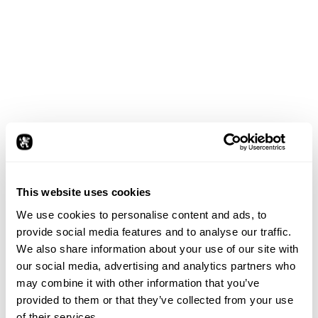
ZUM LEBEN
ERWECKT
Die Funktionsweise des Exoskeletts ist am besten im
Zusammenhang mit seiner Dynamik zu verstehen. Um
auch die Material- und Flächenqualitäten optimal
darstellen zu können, wurde in der Visualisierung
gezielt Licht eingesetzt. Die entstandene CGI-Animation
wurde schließlich im Rahmen der Weltpremiere auf
der CES 2023 in Las Vegas gezeigt, um das Exoskelett in
Aktion erlebbar zu machen.
This website uses cookies
We use cookies to personalise content and ads, to
provide social media features and to analyse our traffic.
We also share information about your use of our site with
our social media, advertising and analytics partners who
may combine it with other information that you’ve
provided to them or that they’ve collected from your use
of their services.